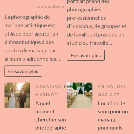
portrait prend des
sur
commentaire
un
photographies
Quels
pho
La photographie de
professionnelles
sont
de
mariage artistique est
d’individus, de groupes et
les
por
utilisée pour ajouter un
de familles. Il possède un
différents
élément unique à des
studio ou travaille…
types
photos de mariage par
En savoir plus
de
ailleurs traditionnelles.…
photographie
En savoir plus
de
mariage
ORGANISATEUR
ANIMATION
artistique?
MARIAGE
MARIAGE
À quel
Location de
moment
sono pour un
chercher son
mariage :
photographe
pour quels