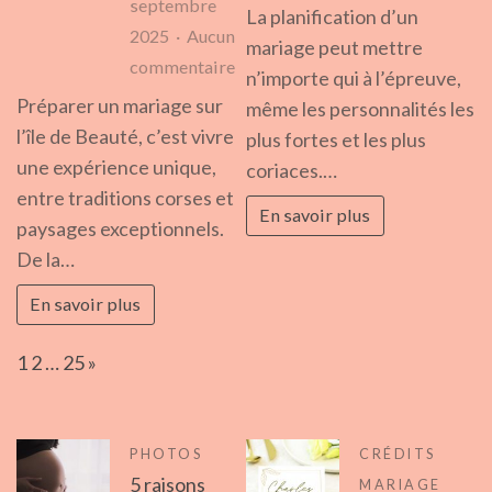
septembre
Co
La planification d’un
2025
Aucun
sur
mariage peut mettre
sur
commentaire
l’a
n’importe qui à l’épreuve,
Astuces
du
Préparer un mariage sur
même les personnalités les
essentielles
mar
l’île de Beauté, c’est vivre
plus fortes et les plus
pour
une expérience unique,
coriaces.…
organiser
entre traditions corses et
En savoir plus
un
paysages exceptionnels.
mariage
De la…
réussi
En savoir plus
en
Corse
Page:
Next
1
2
…
25
»
PHOTOS
CRÉDITS
5 raisons
MARIAGE