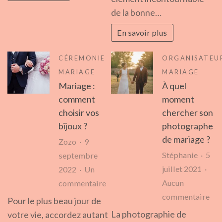
im
de la bonne…
des
En savoir plus
mar
pla
CÉREMONIE
ORGANISATEU
?
MARIAGE
MARIAGE
Mariage :
À quel
comment
moment
choisir vos
chercher son
bijoux ?
photographe
de mariage ?
Zozo
9
Stéphanie
5
septembre
juillet 2021
2022
Un
sur
Aucun
commentaire
sur
Mariage
commentaire
Pour le plus beau jour de
À
:
La photographie de
votre vie, accordez autant