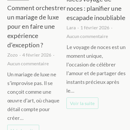
Comment orchestrer
noces : planifier une
un mariage de luxe
escapade inoubliable
pour en faire une
Lara
1 février 2026
expérience
sur
Aucun commentaire
d’exception ?
Idées
Le voyage de noces est un
voyage
Zozo
4 février 2026
moment unique,
de
sur
Aucun commentaire
l’occasion de célébrer
noces
Comment
l’amour et de partager des
Un mariage de luxe ne
:
orchestrer
instants précieux après
s’improvise pas. Il se
planifier
un
le…
conçoit comme une
une
mariage
œuvre d’art, où chaque
Voir la suite
escapade
de
détail compte pour
inoubliabl
luxe
créer…
pour