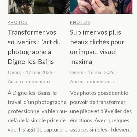
des
instants
uniques
PHOTOS
PHOTOS
Transformer vos
Sublimer vos plus
souvenirs : l’art du
beaux clichés pour
photographe à
un impact visuel
Digne-les-Bains
maximal
Denis
17 mai 2026
Denis
16 mai 2026
sur
sur
Aucun commentaire
Aucun commentaire
Transformer
Sublimer
À Digne-les-Bains, le
Vos photos possèdent le
vos
vos
travail d’un photographe
pouvoir de transformer
souvenirs
plus
professionnel va bien au-
une pièce et d’éveiller des
:
beaux
delà de la simple prise de
émotions. Avec quelques
l’art
clichés
vue. Il s’agit de capturer…
astuces simples, il devient
du
pour