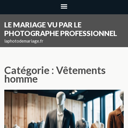
Aller
au
contenu
LE MARIAGE VU PAR LE
(Pressez
PHOTOGRAPHE PROFESSIONNEL
Entrée)
laphotodemariage.fr
Catégorie :
Vêtements
homme