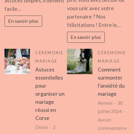
astuces simples, il devient
rai
pour
vous unir avec votre
facile…
d’e
un
partenaire ? Nos
En savoir plus
un
impact
félicitations ! Entre le…
pho
visuel
En savoir plus
de
maximal
cér
CÉREMONIE
CÉREMONIE
pou
MARIAGE
MARIAGE
son
Astuces
Comment
mar
essentielles
surmonter
pour
l’anxiété du
organiser un
mariage
mariage
Aymen
30
réussi en
juillet 2024
Corse
Aucun
Denis
2
sur
commentaire