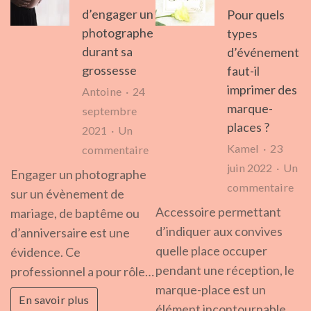
d’engager un
Pour quels
photographe
types
durant sa
d’événement
grossesse
faut-il
imprimer des
Antoine
24
marque-
septembre
places ?
2021
Un
Kamel
23
sur
commentaire
juin 2022
Un
5
Engager un photographe
sur
commentaire
raisons
sur un évènement de
Pou
d’engager
Accessoire permettant
mariage, de baptême ou
que
un
d’indiquer aux convives
d’anniversaire est une
typ
photographe
quelle place occuper
évidence. Ce
d’é
durant
pendant une réception, le
professionnel a pour rôle…
fau
sa
marque-place est un
En savoir plus
il
grossesse
élément incontournable