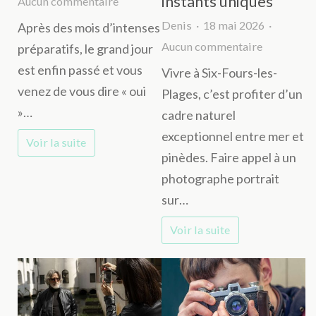
instants uniques
sur
Aucun commentaire
Voyage
Denis
18 mai 2026
Après des mois d’intenses
de
sur
Aucun commentaire
préparatifs, le grand jour
noces
Portraits
est enfin passé et vous
Vivre à Six-Fours-les-
au
personnal
venez de vous dire « oui
Plages, c’est profiter d’un
Vietnam
par
»…
cadre naturel
:
un
exceptionnel entre mer et
Voir la suite
5
photograp
pinèdes. Faire appel à un
destinations
à
photographe portrait
idéales
Six-
sur…
pour
Fours-
Voir la suite
les
les-
amoureux
Plages
:
immortali