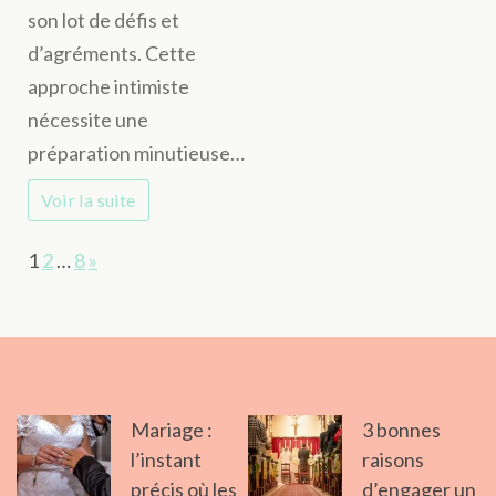
mariage
son lot de défis et
en
d’agréments. Cette
petit
approche intimiste
comité
nécessite une
:
préparation minutieuse…
astuces
Voir la suite
et
conseils
Page:
Next
1
2
…
8
»
Mariage :
3 bonnes
l’instant
raisons
précis où les
d’engager un