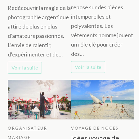
indispe
Maîtriser
repose sur des pièces
Redécouvrir la magie de la
à
la
intemporelles et
photographie argentique
avoir
photographie
polyvalentes. Les
attire de plus en plus
dans
argentique
vêtements homme jouent
d’amateurs passionnés.
sa
en
un rôle clé pour créer
L’envie de ralentir,
garde-
5
des…
d’expérimenter et de…
robe
étapes
Voir la suite
Voir la suite
masculi
essentielles
ORGANISATEUR
VOYAGE DE NOCES
Idées voyage de
MARIAGE