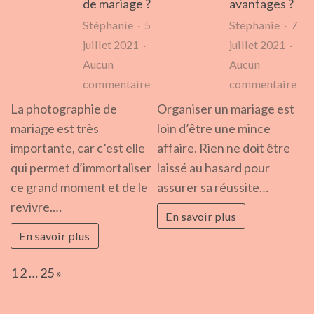
de mariage ?
avantages ?
Stéphanie
5
Stéphanie
7
juillet 2021
juillet 2021
Aucun
Aucun
sur
sur
commentaire
commentaire
À
Loc
La photographie de
Organiser un mariage est
quel
de
mariage est très
loin d’être une mince
moment
son
importante, car c’est elle
affaire. Rien ne doit être
chercher
un
qui permet d’immortaliser
laissé au hasard pour
son
mar
ce grand moment et de le
assurer sa réussite…
photographe
:
revivre.…
En savoir plus
de
pou
En savoir plus
mariage ?
que
ava
Page:
Next
1
2
…
25
»