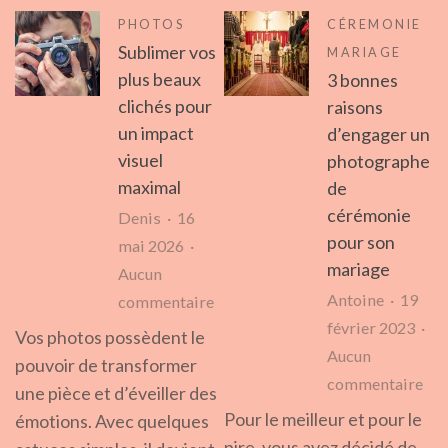
PHOTOS
CÉREMONIE
Sublimer vos
MARIAGE
plus beaux
3 bonnes
clichés pour
raisons
un impact
d’engager un
visuel
photographe
maximal
de
cérémonie
Denis
16
pour son
mai 2026
mariage
Aucun
Antoine
19
sur
commentaire
février 2023
Sublimer
Vos photos possèdent le
Aucun
vos
pouvoir de transformer
sur
commentaire
plus
une pièce et d’éveiller des
3
beaux
Pour le meilleur et pour le
émotions. Avec quelques
bo
clichés
pire, vous avez décidé de