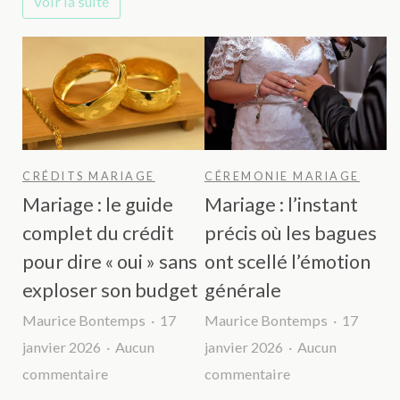
Voir la suite
en
faire
une
expérience
d’exception
?
CRÉDITS MARIAGE
CÉREMONIE MARIAGE
Mariage : le guide
Mariage : l’instant
complet du crédit
précis où les bagues
pour dire « oui » sans
ont scellé l’émotion
exploser son budget
générale
Maurice Bontemps
17
Maurice Bontemps
17
janvier 2026
Aucun
janvier 2026
Aucun
sur
sur
commentaire
commentaire
Mariage
Mariage