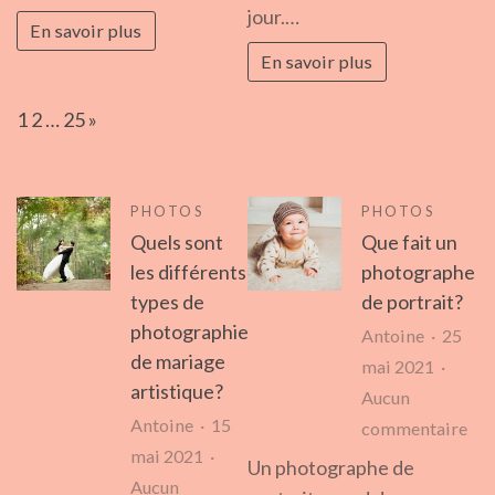
photographe
de
jour.…
En savoir plus
de
mar
En savoir plus
mariage
idé
à
pou
Page:
Next
1
2
…
25
»
La
vot
Réunion
gra
jou
PHOTOS
PHOTOS
?
Quels sont
Que fait un
les différents
photographe
types de
de portrait?
photographie
Antoine
25
de mariage
mai 2021
artistique?
Aucun
Antoine
15
sur
commentaire
mai 2021
Qu
Un photographe de
Aucun
fait