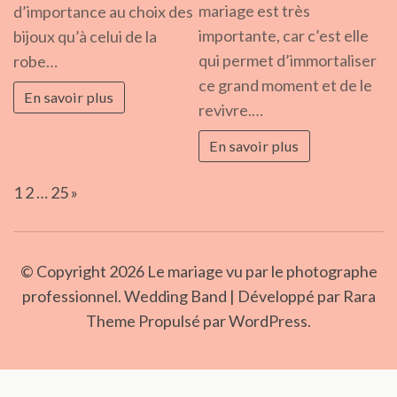
que
comment
mariage est très
d’importance au choix des
mo
choisir
importante, car c’est elle
bijoux qu’à celui de la
che
vos
qui permet d’immortaliser
robe…
son
bijoux
ce grand moment et de le
En savoir plus
pho
?
revivre.…
de
En savoir plus
mar
Page:
Next
1
2
…
25
»
© Copyright 2026
Le mariage vu par le photographe
professionnel
. Wedding Band | Développé par
Rara
Theme
Propulsé par
WordPress.