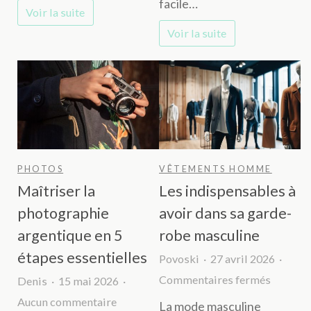
facile…
Voir la suite
photographe
un
Voir la suite
à
impact
Digne-
visuel
les-
maximal
Bains
PHOTOS
VÊTEMENTS HOMME
Maîtriser la
Les indispensables à
photographie
avoir dans sa garde-
argentique en 5
robe masculine
étapes essentielles
Povoski
27 avril 2026
sur
Commentaires fermés
Denis
15 mai 2026
Les
sur
Aucun commentaire
La mode masculine