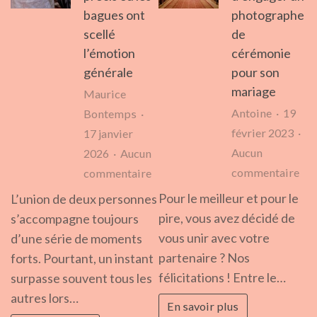
bagues ont
photographe
scellé
de
l’émotion
cérémonie
générale
pour son
mariage
Maurice
Antoine
19
Bontemps
février 2023
17 janvier
Aucun
2026
Aucun
sur
sur
commentaire
commentaire
3
Mariage
Pour le meilleur et pour le
L’union de deux personnes
bo
:
pire, vous avez décidé de
s’accompagne toujours
rai
l’instant
vous unir avec votre
d’une série de moments
d’e
précis
partenaire ? Nos
forts. Pourtant, un instant
un
où
félicitations ! Entre le…
surpasse souvent tous les
pho
les
autres lors…
En savoir plus
de
bagues