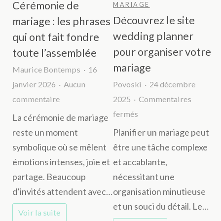
budget
Cérémonie de
MARIAGE
Découvrez le site
mariage : les phrases
wedding planner
qui ont fait fondre
pour organiser votre
toute l’assemblée
mariage
Maurice Bontemps
16
janvier 2026
Aucun
Povoski
24 décembre
sur
commentaire
2025
Commentaires
Cérémonie
sur
fermés
La cérémonie de mariage
de
Découvrez
reste un moment
Planifier un mariage peut
mariage
le
symbolique où se mêlent
être une tâche complexe
:
site
émotions intenses, joie et
et accablante,
les
wedding
partage. Beaucoup
nécessitant une
phrases
planner
d’invités attendent avec…
organisation minutieuse
qui
pour
et un souci du détail. Le…
Voir la suite
ont
organiser