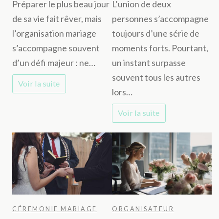
Préparer le plus beau jour
L’union de deux
:
:
de sa vie fait rêver, mais
personnes s’accompagne
le
l’instant
l’organisation mariage
toujours d’une série de
guide
précis
s’accompagne souvent
moments forts. Pourtant,
complet
où
d’un défi majeur : ne…
un instant surpasse
du
les
souvent tous les autres
Voir la suite
crédit
bagues
lors…
pour
ont
Voir la suite
dire
scellé
«
l’émotion
oui
générale
»
sans
exploser
son
CÉREMONIE MARIAGE
ORGANISATEUR