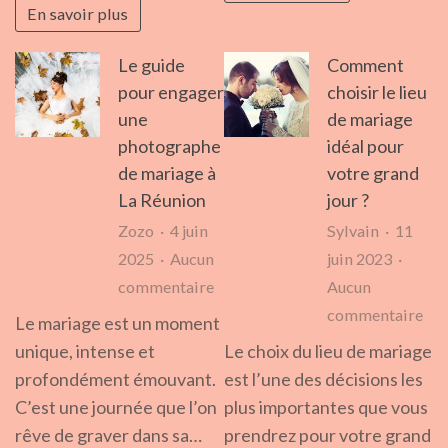
En savoir plus
cér
ont
pou
scellé
Le guide
Comment
son
l’émotion
pour engager
choisir le lieu
mar
générale
une
de mariage
photographe
idéal pour
de mariage à
votre grand
La Réunion
jour ?
Zozo
4 juin
Sylvain
11
2025
Aucun
juin 2023
sur
commentaire
Aucun
Le
sur
commentaire
Le mariage est un moment
guide
Co
unique, intense et
Le choix du lieu de mariage
pour
cho
profondément émouvant.
est l’une des décisions les
engager
le
C’est une journée que l’on
plus importantes que vous
une
lieu
rêve de graver dans sa…
prendrez pour votre grand